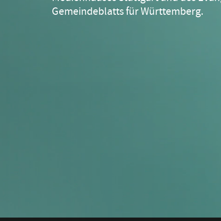
Gehörlosenpfarrerin Daniela Milz-Rammi
Gemeindeblatts für Württemberg.
#behindthescenes - So lief die Recherche
Filmtipps zu Taubheit
Weiterführende Links
Gemeinsam sind wir stark
Impressum
Transkripte Radio-Beiträge